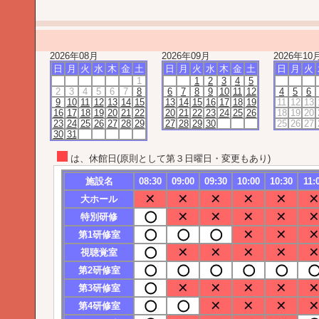
2026年08月
2026年09月
2026年10
日
月
火
水
木
金
土
日
月
火
水
木
金
土
日
月
火
1
1
2
3
4
5
2
3
4
5
6
7
8
6
7
8
9
10
11
12
4
5
6
9
10
11
12
13
14
15
13
14
15
16
17
18
19
11
12
13
16
17
18
19
20
21
22
20
21
22
23
24
25
26
18
19
20
23
24
25
26
27
28
29
27
28
29
30
25
26
27
30
31
は、休館日(原則として第３日曜日・変更もあり)