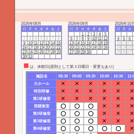
2026年08月
2026年09月
2026年10
日
月
火
水
木
金
土
日
月
火
水
木
金
土
日
月
火
1
1
2
3
4
5
2
3
4
5
6
7
8
6
7
8
9
10
11
12
4
5
6
9
10
11
12
13
14
15
13
14
15
16
17
18
19
11
12
13
16
17
18
19
20
21
22
20
21
22
23
24
25
26
18
19
20
23
24
25
26
27
28
29
27
28
29
30
25
26
27
30
31
は、休館日(原則として第３日曜日・変更もあり)