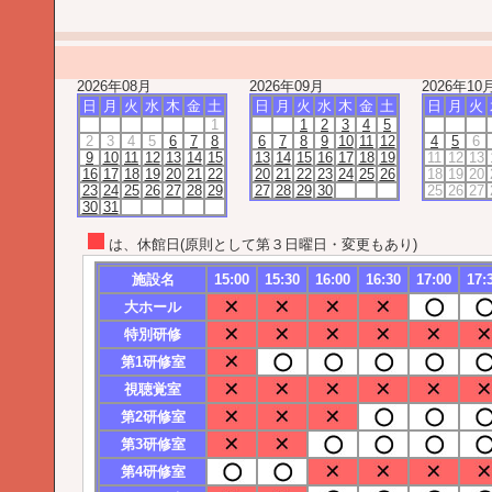
2026年08月
2026年09月
2026年10
日
月
火
水
木
金
土
日
月
火
水
木
金
土
日
月
火
1
1
2
3
4
5
2
3
4
5
6
7
8
6
7
8
9
10
11
12
4
5
6
9
10
11
12
13
14
15
13
14
15
16
17
18
19
11
12
13
16
17
18
19
20
21
22
20
21
22
23
24
25
26
18
19
20
23
24
25
26
27
28
29
27
28
29
30
25
26
27
30
31
は、休館日(原則として第３日曜日・変更もあり)