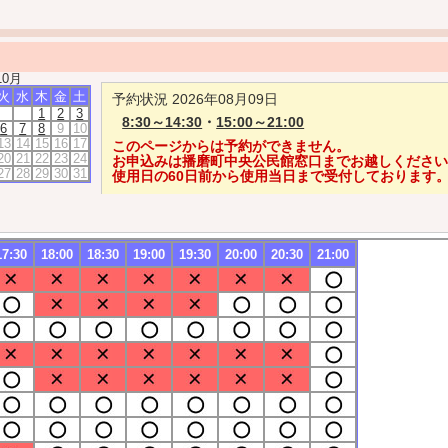
10月
火
水
木
金
土
予約状況 2026年08月09日
1
2
3
8:30～14:30
・
15:00～21:00
6
7
8
9
10
13
14
15
16
17
このページからは予約ができません。
20
21
22
23
24
お申込みは播磨町中央公民館窓口までお越しくださ
27
28
29
30
31
使用日の60日前から使用当日まで受付しております