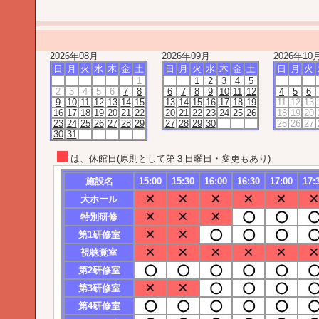
2026年08月
2026年09月
2026年10
日
月
火
水
木
金
土
日
月
火
水
木
金
土
日
月
火
1
1
2
3
4
5
2
3
4
5
6
7
8
6
7
8
9
10
11
12
4
5
6
9
10
11
12
13
14
15
13
14
15
16
17
18
19
11
12
13
16
17
18
19
20
21
22
20
21
22
23
24
25
26
18
19
20
23
24
25
26
27
28
29
27
28
29
30
25
26
27
30
31
は、休館日(原則として第３日曜日・変更もあり)