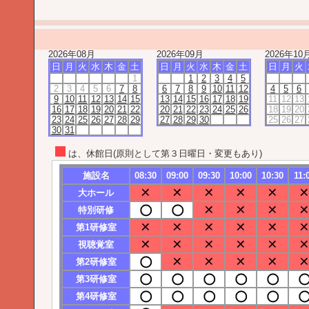
2026年08月
2026年09月
2026年10
日
月
火
水
木
金
土
日
月
火
水
木
金
土
日
月
火
1
1
2
3
4
5
2
3
4
5
6
7
8
6
7
8
9
10
11
12
4
5
6
9
10
11
12
13
14
15
13
14
15
16
17
18
19
11
12
13
16
17
18
19
20
21
22
20
21
22
23
24
25
26
18
19
20
23
24
25
26
27
28
29
27
28
29
30
25
26
27
30
31
は、休館日(原則として第３日曜日・変更もあり)