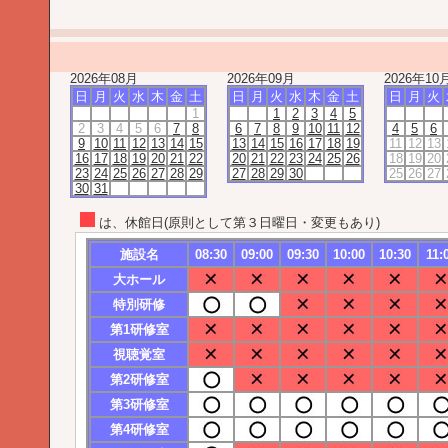
2026年08月
2026年09月
2026年10
日
月
火
水
木
金
土
日
月
火
水
木
金
土
日
月
火
1
1
2
3
4
5
2
3
4
5
6
7
8
6
7
8
9
10
11
12
4
5
6
9
10
11
12
13
14
15
13
14
15
16
17
18
19
11
12
13
16
17
18
19
20
21
22
20
21
22
23
24
25
26
18
19
20
23
24
25
26
27
28
29
27
28
29
30
25
26
27
30
31
は、休館日(原則として第３日曜日・変更もあり)