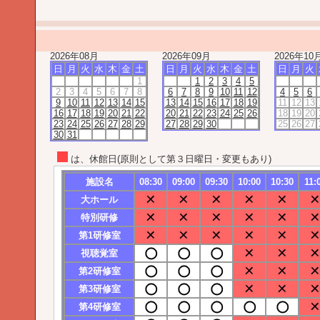
2026年08月
2026年09月
2026年10
日
月
火
水
木
金
土
日
月
火
水
木
金
土
日
月
火
1
1
2
3
4
5
2
3
4
5
6
7
8
6
7
8
9
10
11
12
4
5
6
9
10
11
12
13
14
15
13
14
15
16
17
18
19
11
12
13
16
17
18
19
20
21
22
20
21
22
23
24
25
26
18
19
20
23
24
25
26
27
28
29
27
28
29
30
25
26
27
30
31
は、休館日(原則として第３日曜日・変更もあり)