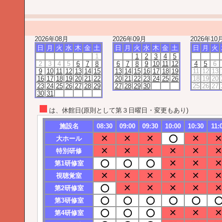
2026年08月
2026年09月
2026年10
日
月
火
水
木
金
土
日
月
火
水
木
金
土
日
月
火
1
1
2
3
4
5
2
3
4
5
6
7
8
6
7
8
9
10
11
12
4
5
6
9
10
11
12
13
14
15
13
14
15
16
17
18
19
11
12
13
16
17
18
19
20
21
22
20
21
22
23
24
25
26
18
19
20
23
24
25
26
27
28
29
27
28
29
30
25
26
27
30
31
は、休館日(原則として第３日曜日・変更もあり)