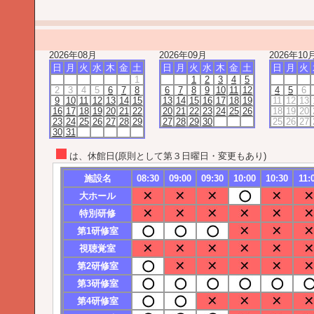
2026年08月
2026年09月
2026年10
日
月
火
水
木
金
土
日
月
火
水
木
金
土
日
月
火
1
1
2
3
4
5
2
3
4
5
6
7
8
6
7
8
9
10
11
12
4
5
6
9
10
11
12
13
14
15
13
14
15
16
17
18
19
11
12
13
16
17
18
19
20
21
22
20
21
22
23
24
25
26
18
19
20
23
24
25
26
27
28
29
27
28
29
30
25
26
27
30
31
は、休館日(原則として第３日曜日・変更もあり)