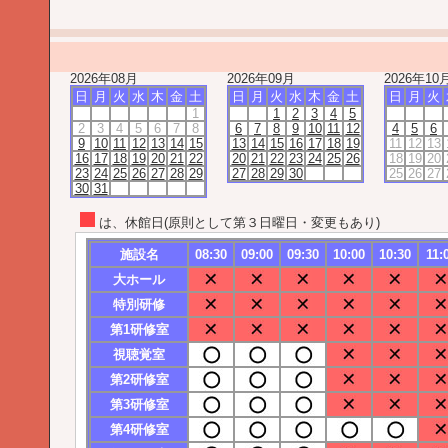
2026年08月
2026年09月
2026年10
日
月
火
水
木
金
土
日
月
火
水
木
金
土
日
月
火
1
1
2
3
4
5
2
3
4
5
6
7
8
6
7
8
9
10
11
12
4
5
6
9
10
11
12
13
14
15
13
14
15
16
17
18
19
11
12
13
16
17
18
19
20
21
22
20
21
22
23
24
25
26
18
19
20
23
24
25
26
27
28
29
27
28
29
30
25
26
27
30
31
は、休館日(原則として第３日曜日・変更もあり)