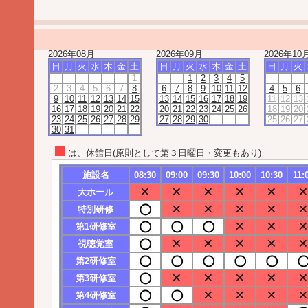
2026年08月
2026年09月
2026年10
日
月
火
水
木
金
土
日
月
火
水
木
金
土
日
月
火
1
1
2
3
4
5
2
3
4
5
6
7
8
6
7
8
9
10
11
12
4
5
6
9
10
11
12
13
14
15
13
14
15
16
17
18
19
11
12
13
16
17
18
19
20
21
22
20
21
22
23
24
25
26
18
19
20
23
24
25
26
27
28
29
27
28
29
30
25
26
27
30
31
は、休館日(原則として第３日曜日・変更もあり)